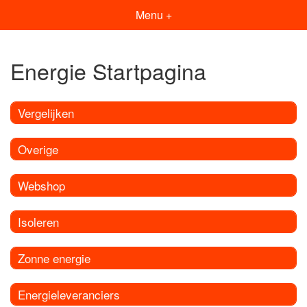
Menu +
Energie Startpagina
Vergelijken
Overige
Webshop
Isoleren
Zonne energie
Energieleveranciers