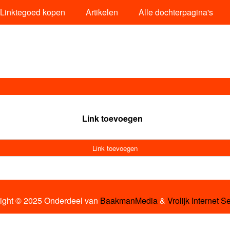
Linktegoed kopen
Artikelen
Alle dochterpagina's
Link toevoegen
Link toevoegen
ight © 2025 Onderdeel van
BaakmanMedia
&
Vrolijk Internet S