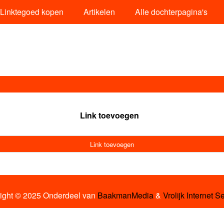
Linktegoed kopen
Artikelen
Alle dochterpagina's
Link toevoegen
Link toevoegen
ight © 2025 Onderdeel van
BaakmanMedia
&
Vrolijk Internet S